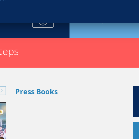
Request th
steps
Press Books