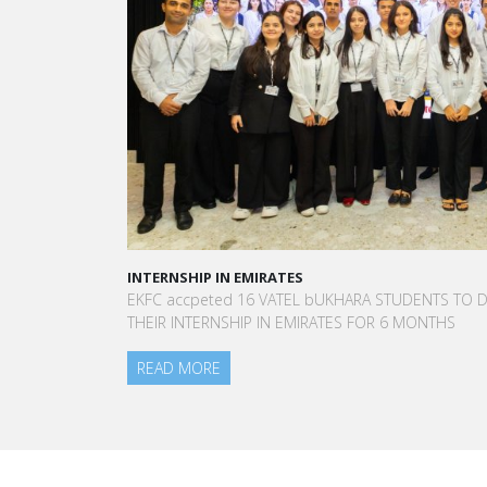
INTERNSHIP IN EMIRATES
A STAR-STUDD
EKFC accpeted 16 VATEL bUKHARA STUDENTS TO DO
“Vatel made 
THEIR INTERNSHIP IN EMIRATES FOR 6 MONTHS
to meet peop
am today.”
READ MORE
Aurélie Ponce
Blanc Paris H
READ MORE