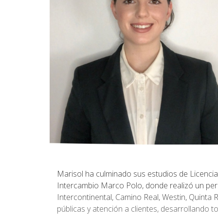
Marisol ha culminado sus estudios de Licencia
Intercambio Marco Polo, donde realizó un pe
Intercontinental, Camino Real, Westin, Quinta 
públicas y atención a clientes, desarrollando t