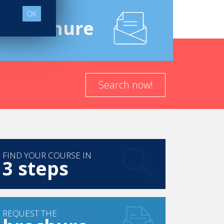
OK
e
Brochure
Search now!
FIND YOUR COURSE IN
3 steps
REQUEST THE