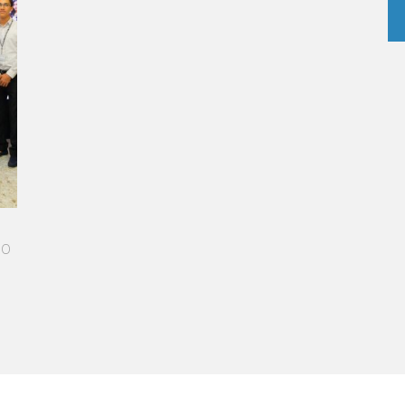
ED PATH IN THE SKIES OF PARIS
me more open-minded and allowed me
le who contributed to making me who I
 - Operations manager for the Cheval
otel / 2006 Alumnus