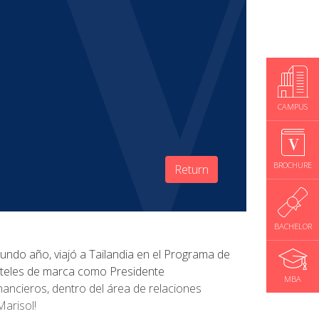
CAMPUS
BROCHURE
Return
BACHELOR
ndo año, viajó a Tailandia en el Programa de
oteles de marca como Presidente
MBA
nancieros, dentro del área de relaciones
Marisol!