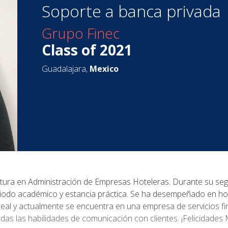
Soporte a banca privada
Grupo Finec
Class of 2021
Guadalajara,
Mexico
tura en Administración de Empresas Hoteleras. Durante su segu
riodo académico y estancia práctica. Se ha desempeñado en h
Real y actualmente se encuentra en una empresa de servicios fi
odas las habilidades de comunicación con clientes. ¡Felicidades 