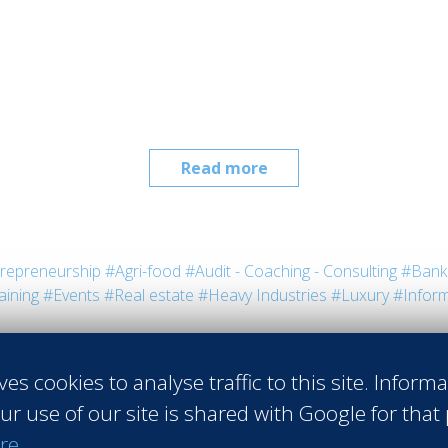
Read more
repreneurship
#Agri-food
#Audit - Coaching - Consulting
#Bank 
aining
#Events
#Real estate
#Heavy Industries
#Luxury
#Inform
ves cookies to analyse traffic to this site. Inform
ur use of our site is shared with Google for that
re