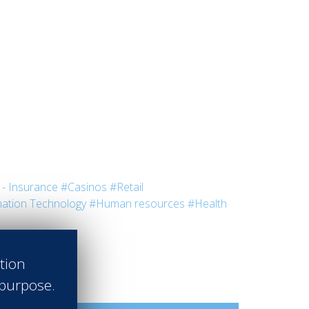
- Insurance
#Casinos
#Retail
ation Technology
#Human resources
#Health
ation
 purpose.