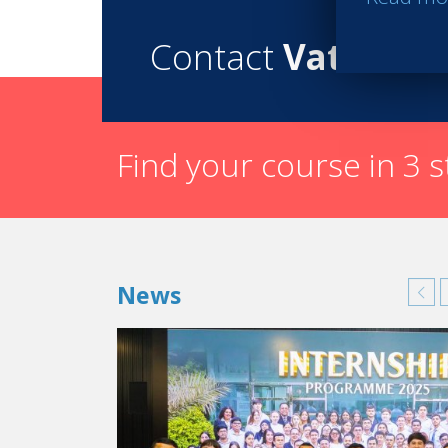
Contact
Vatel
Find your course in 3 
News