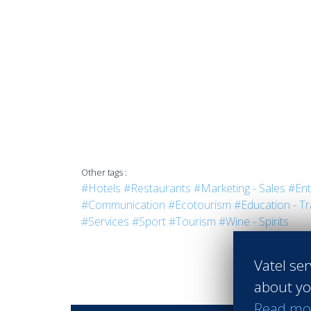
Other tags :
#Hotels
#Restaurants
#Marketing - Sales
#Ent
#Communication
#Ecotourism
#Education - Tr
#Services
#Sport
#Tourism
#Wine - Spirits
Vatel ser
about yo
Read mo