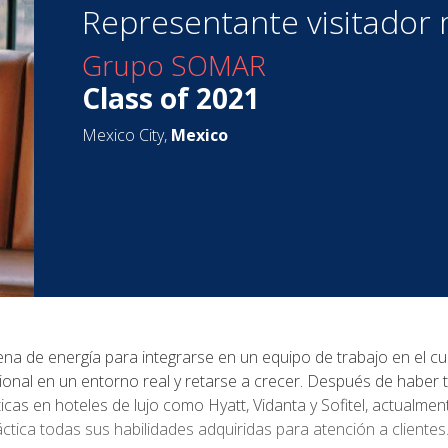
Representante visitador
Grupo SOMAR
Class of 2021
Mexico City,
Mexico
lena de energía para integrarse en un equipo de trabajo en el 
ional en un entorno real y retarse a crecer. Después de haber 
icas en hoteles de lujo como Hyatt, Vidanta y Sofitel, actualm
ca todas sus habilidades adquiridas para atención a clientes. 