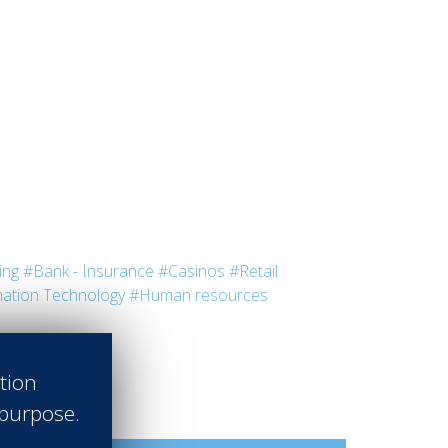
ing
#Bank - Insurance
#Casinos
#Retail
ation Technology
#Human resources
ation
 purpose.