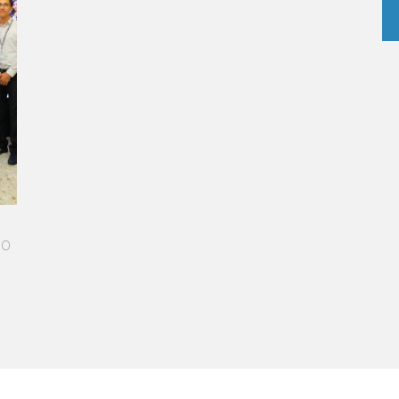
DDED PATH IN THE SKIES OF PARIS
e me more open-minded and allowed me
ople who contributed to making me who I
ce - Operations manager for the Cheval
 Hotel / 2006 Alumnus
RE