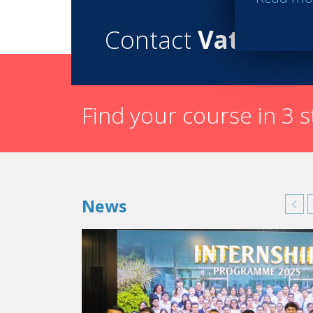
Contact
Vatel
Find your course in 3 
News