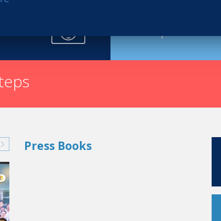
Request th
steps
Press Books