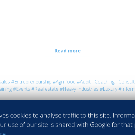
Read more
Sales
#Entrepreneurship
#Agri-food
#Audit - Coaching - Consult
aining
#Events
#Real estate
#Heavy Industries
#Luxury
#Inform
ves cookies to analyse traffic to this site. Inform
ur use of our site is shared with Google for that
re