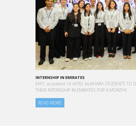
INTERNSHIP IN EMIRATES
A STAR-STU
EKFC accpeted 16 VATEL bUKHARA STUDENTS TO DO
“Vatel mad
THEIR INTERNSHIP IN EMIRATES FOR 6 MONTHS
to meet pe
am today.”
READ MORE
Aurélie Pon
Blanc Paris
READ MO