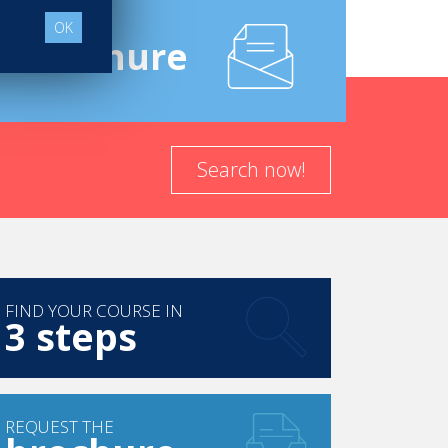
OK
e
Brochure
Search now!
FIND YOUR COURSE IN
3 steps
REQUEST THE