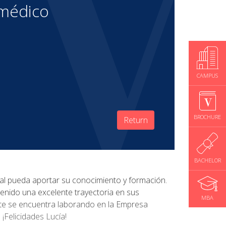
 médico
CAMPUS
BROCHURE
Return
BACHELOR
cual pueda aportar su conocimiento y formación.
tenido una excelente trayectoria en sus
MBA
ente se encuentra laborando en la Empresa
¡Felicidades Lucía!