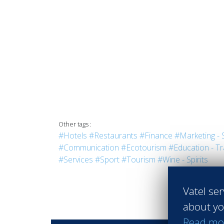
Other tags :
#Hotels
#Restaurants
#Finance
#Marketing - 
#Communication
#Ecotourism
#Education - Tr
#Services
#Sport
#Tourism
#Wine - Spirits
Vatel ser
about yo
Read mo