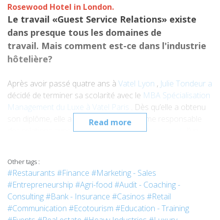
Rosewood Hotel in London
.
Le travail «Guest Service Relations» existe
dans presque tous les domaines de
travail. Mais comment est-ce dans l'industrie
hôtelière?
Après avoir passé quatre ans à
Vatel Lyon
,
Julie Tondeur a
décidé de terminer sa scolarité avec le
MBA Spécialisation
Management du Luxe à Vatel Paris
. Dès qu’elle a obtenu
son diplôme, elle a été embauchée comme responsable
Read more
des relations avec
les
clients
de
l’
hôtel Rosewood
, l’un
des plus beaux hôtels 5 étoiles d’Angleterre. Puis elle est
devenue superviseur et ensuite gestionnaire dans le même
Other tags :
département, en février 2018.
#Restaurants
#Finance
#Marketing - Sales
#Entrepreneurship
#Agri-food
#Audit - Coaching -
Consulting
#Bank - Insurance
#Casinos
#Retail
#Communication
#Ecotourism
#Education - Training